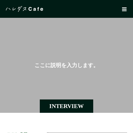
こ
こ
に
説
明
を
入
力
し
ま
す
。
INTERVIEW